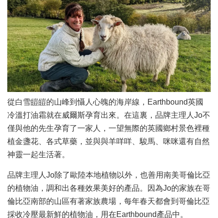
從白雪皚皚的山峰到懾人心魄的海岸線，Earthbound英國
冷溫打油霜就在威爾斯孕育出來。在這裏，品牌主理人Jo不
僅與他的先生孕育了一家人，一望無際的英國鄉村景色裡種
植金盞花、各式草藥，並與與羊咩咩、駿馬、咪咪還有自然
神靈一起生活著。
品牌主理人Jo除了歐陸本地植物以外，也善用南美哥倫比亞
的植物油，調和出各種效果美好的產品。因為Jo的家族在哥
倫比亞南部的山區有著家族農場，每年春天都會到哥倫比亞
採收冷壓最新鮮的植物油，用在Earthbound產品中。