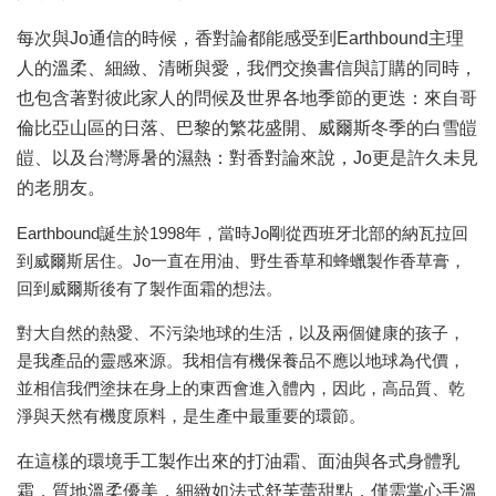
每次與Jo通信的時候，香對論都能感受到Earthbound主理
人的溫柔、細緻、清晰與愛，我們交換書信與訂購的同時，
也包含著對彼此家人的問候及世界各地季節的更迭：來自哥
倫比亞山區的日落、巴黎的繁花盛開、威爾斯冬季的白雪皚
皚、以及台灣溽暑的濕熱：對香對論來說，Jo更是許久未見
的老朋友。
Earthbound誕生於1998年，當時Jo剛從西班牙北部的納瓦拉回
到威爾斯居住。Jo一直在用油、野生香草和蜂蠟製作香草膏，
回到威爾斯後有了製作面霜的想法。
對大自然的熱愛、不污染地球的生活，以及兩個健康的孩子，
是我產品的靈感來源。我相信有機保養品不應以地球為代價，
並相信我們塗抹在身上的東西會進入體內，因此，高品質、乾
淨與天然有機度原料，是生產中最重要的環節。
在這樣的環境手工製作出來的打油霜、面油與各式身體乳
霜，質地溫柔優美，細緻如法式舒芙蕾甜點，僅需掌心手溫