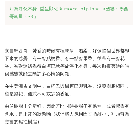
即為淨化本身 重生顯化Bursera bipinnata國籍：墨西
哥容量：30g
來自墨西哥，焚香的時候有種乾淨、溫柔，好像整個世界都靜
下來的感覺，有一點點奶香、有一點點果香、並帶有一點花
香。香對論總覺得白柯巴就等於淨化本身，每次撫摸著她的時
候感覺就能去除許多心情的阿雜。
在中美洲古文明中，白柯巴與黑柯巴與乳香、沒藥樹脂相同，
也是祭祀、儀式不可或缺的香氣。
由於樹脂十分新鮮，因此若開封時樹脂仍有黏性、或者感覺有
含水，是正常的狀態呦（我們將大塊柯巴香脂敲小，裡頭皆為
豐富的黏性樹脂）