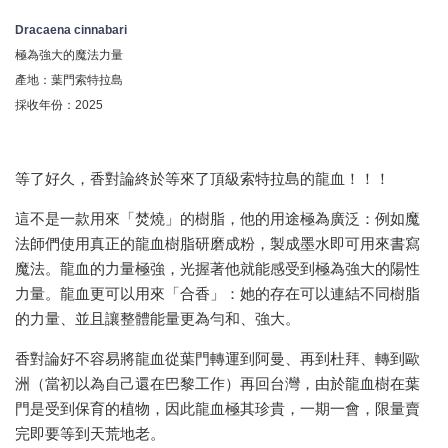
Dracaena cinnabari
極為強大的魔法力量
產地：葉門索特拉島
採收年份：2025
等了好久，香對論終於等來了頂級索特拉島的龍血！！！
這不是一款用來「焚燒」的樹脂，他的用途極為廣泛：例如魔
法師們使用真正的龍血樹脂研磨成粉，製成墨水即可用來書寫
魔法。龍血的力量極強，光握著他就能感受到極為強大的陽性
力量。龍血更可以用來「合香」：她的存在可以連結不同樹脂
的力量、並且讓整體能量更為勻和、強大。
香對論好不容易將龍血從葉門轉運到阿曼、再到杜拜、轉到歐
洲（當初以為自己還在巴黎工作）再回台灣，由於龍血樹在葉
門是受到保育的植物，因此龍血極其珍貴，一期一會，限量賣
完即要等到天荒地老。