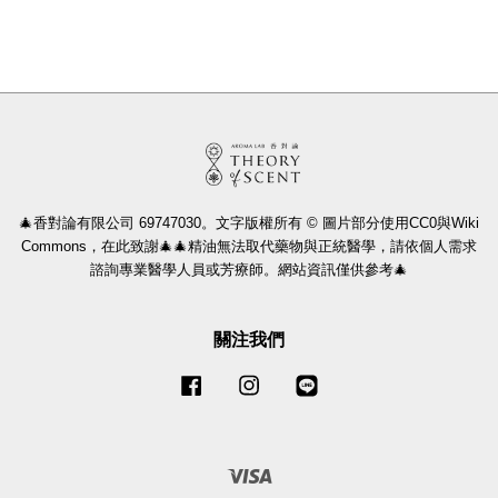
🎄香對論有限公司 69747030。文字版權所有 © 圖片部分使用CC0與Wiki
Commons，在此致謝🎄🎄精油無法取代藥物與正統醫學，請依個人需求
諮詢專業醫學人員或芳療師。網站資訊僅供參考🎄
關注我們
Facebook
Instagram
Line
Visa