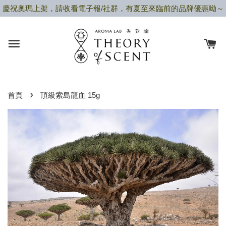
慶祝奧瑪上架，請收看電子報/社群，有夏至來臨前的品牌優惠呦～
›
首頁
頂級索島龍血 15g