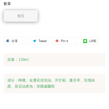
數量
售完
分享
Tweet
Pin it
LINE
容量：120ml
成分：蜂蠟、金盞花浸泡油、洋甘菊、薰衣草、玫瑰純
露、葵花油產地：英國威爾斯