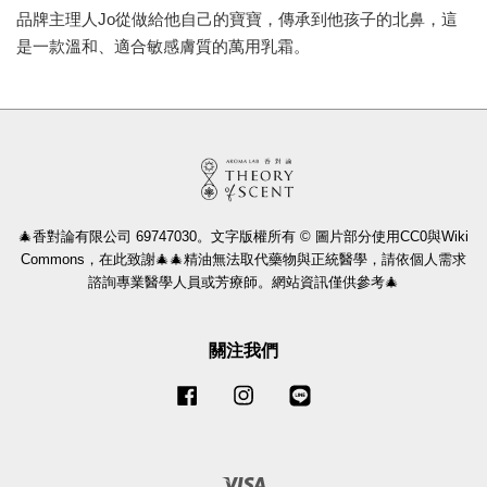
品牌主理人Jo從做給他自己的寶寶，傳承到他孩子的北鼻，這
是一款溫和、適合敏感膚質的萬用乳霜。
🎄香對論有限公司 69747030。文字版權所有 © 圖片部分使用CC0與Wiki
Commons，在此致謝🎄🎄精油無法取代藥物與正統醫學，請依個人需求
諮詢專業醫學人員或芳療師。網站資訊僅供參考🎄
關注我們
Facebook
Instagram
Line
Visa