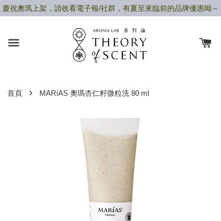
慶祝奧瑪上架，請收看電子報/社群，有夏至來臨前的品牌優惠呦～
›
首頁
MARíAS 奧瑪杏仁籽微粒洗 80 ml