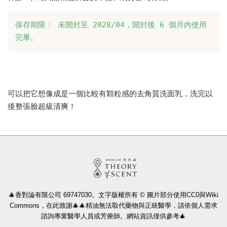
保存期限： 未開封至 2028/04，開封後 6 個月內使用
完畢。
可以把它想像成是一個比較有顆粒感的去角質洗面乳，洗完以
後整張臉超級清爽！
🎄香對論有限公司 69747030。文字版權所有 © 圖片部分使用CC0與Wiki
Commons，在此致謝🎄🎄精油無法取代藥物與正統醫學，請依個人需求
諮詢專業醫學人員或芳療師。網站資訊僅供參考🎄