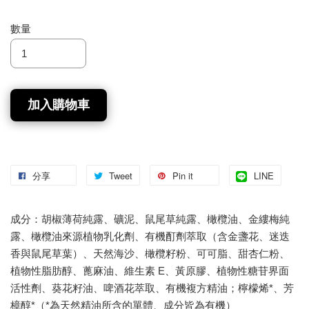
數量
加入購物車
分享
Tweet
Pin it
LINE
成分：胡椒薄荷純露、礦泥、鼠尾草純露、橄欖油、金縷梅純
露、橄欖油來源植物乳化劑、有機酊劑萃取（含金盞花、迷迭
香與鼠尾草葉）、天然海沙、橄欖籽粉、可可脂、甜杏仁粉、
植物性脂肪醇、蓖麻油、維生素 E、黃原膠、植物性糖苷界面
活性劑、葵花籽油、啤酒花萃取、有機複方精油；檸檬烯*、芳
樟醇*（*為天然精油所含的單體、成分皆為有機）