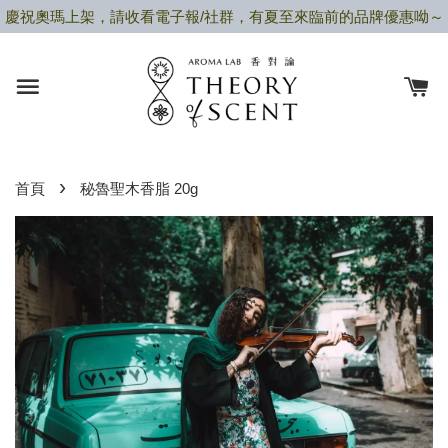
慶祝奧瑪上架，請收看電子報/社群，有夏至來臨前的品牌優惠呦～
›
首頁
秘魯聖木香脂 20g