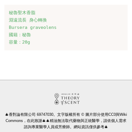
秘魯聖木香脂

淵遠流長 身心轉換

Bursera graveolens

國籍：秘魯

容量：20g
🎄香對論有限公司 69747030。文字版權所有 © 圖片部分使用CC0與Wiki
Commons，在此致謝🎄🎄精油無法取代藥物與正統醫學，請依個人需求
諮詢專業醫學人員或芳療師。網站資訊僅供參考🎄