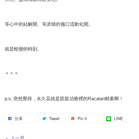
等心中的結解開、等淤積的傷口流動化開。
就是蛻變的時刻。
＊＊＊
p.s. 突然覺得，永久花就是凱龍治療裡的Racatan精素啊！
分享
Tweet
Pin it
LINE
←
上一頁