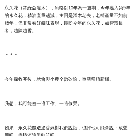
永久花（常綠亞灌木），約略以10年為一週期，今年邁入第9年
的永久花，精油產量遽減，主因是灌木老去，老欉產量不如前
幾年，但非常看好氣味表現，期盼今年的永久花，如智慧長
者，越陳越香。
＊＊＊
今年採收完後，就會與小農全數砍除，重新種植新欉。
我想，我可能會一邊工作、一邊偷哭。
如果，永久花能透過香氣對我們說話，也許他可能會說：放聲
哭吧、盡情流淚與歡笑吧。