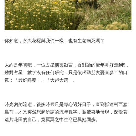
你知道，永久花欉與我們一樣，也有生老病死嗎？
大約是年初吧，一位占星朋友斷言，香對論的流年剛好走到9，
雖對占星、數字沒有任何研究，只是依稀聽朋友憂喜參半的口
氣：「最好靜養」、「大起大落」。
時光匆匆流逝，很多時候只是專心過好日子，直到抵達科西嘉
島前，才又突然想起所謂的流年數字，並驚喜地發現，深愛著
這片花田的自己，竟冥冥之中生命已與她同步。